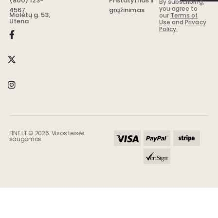
Pristatymas ir
(800) 123-
By subscribing,
you agree to
grąžinimas
4567
Molėtų g. 53,
our
Terms of
Utena
Use
and
Privacy
Policy.
FINE.LT © 2026. Visos teisės
saugomos