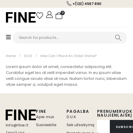
+(123) 4567 890
0
Home
D.U.K
How Can I Place An Order Online?
Lorem ipsum dolor sit amet, consectetur adipiscing elit.
Curabitur eget leo at velit imperdiet varius. In eu ipsum vitae
velit congue iaculis vitae at risus. Nullam tortor nunc, bibendum
vitae semper a, volutpat eget massa.
FINE
PAGALBA
PRENUMERUOK
NAUJIENLAIŠKĮ
Apie mus
D.U.K
Susisiekite
Sek užsakymą
info@fine.lt
SUBSCRI