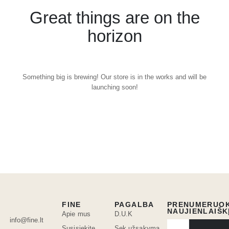
Great things are on the
horizon
Something big is brewing! Our store is in the works and will be
launching soon!
FINE
PAGALBA
PRENUMERUO
NAUJIENLAIŠK
Apie mus
D.U.K
info@fine.lt
Susisiekite
Sek užsakymą