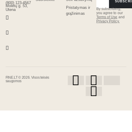
SUBSCRI
(800) 123-4567
Molėtų g. 53,
Pristatymas ir
By subscribing,
Utena
you agree to our
grąžinimas
Terms of Use
and
Privacy Policy.
FINE.LT © 2026. Visos teisės
saugomos