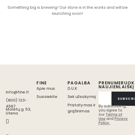
Something big is brewing! Our store is in the works and will be
launching soon!
FINE
PAGALBA
PRENUMERUOK
NAUJIENLAIŠKĮ
Apie mus
D.U.K
info@fine.lt
Susisiekite
Sek užsakymą
SUBSCRI
(800) 123-
Pristatymas ir
4567
By subscribing,
Molėtų g. 53,
you agree to
grąžinimas
Utena
our
Terms of
Use
and
Privacy
Policy.