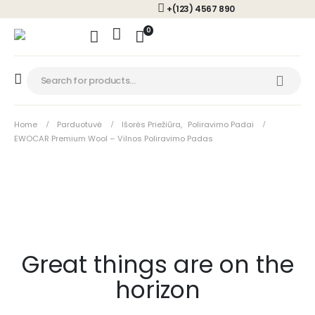
+(123) 4567 890
0
Home
Parduotuvė
Išorės Priežiūra
,
Poliravimo Padai
EWOCAR Premium Wool – Vilnos Poliravimo Padas
Great things are on the
horizon