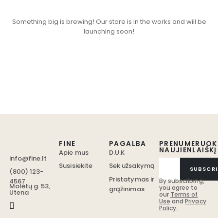
Something big is brewing! Our store is in the works and will be
launching soon!
FINE
PAGALBA
PRENUMERUOK
NAUJIENLAIŠKĮ
Apie mus
D.U.K
info@fine.lt
Susisiekite
Sek užsakymą
SUBSCRI
(800) 123-
Pristatymas ir
4567
By subscribing,
Molėtų g. 53,
you agree to
grąžinimas
Utena
our
Terms of
Use
and
Privacy
Policy.