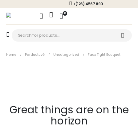
+(123) 4567 890
0
Home
Parduotuvė
Uncategorized
Faux Tight Bouquet
Great things are on the
horizon