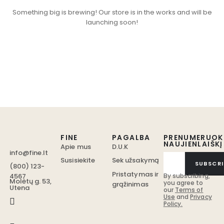
Something big is brewing! Our store is in the works and will be
launching soon!
FINE
PAGALBA
PRENUMERUOK
NAUJIENLAIŠKĮ
Apie mus
D.U.K
info@fine.lt
Susisiekite
Sek užsakymą
SUBSCRI
(800) 123-
Pristatymas ir
4567
By subscribing,
Molėtų g. 53,
you agree to
grąžinimas
Utena
our
Terms of
Use
and
Privacy
Policy.