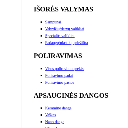
IŠORĖS VALYMAS
Šampūnai
Vabzdžių/dervų valikliai
Specialūs valikliai
Padangų/plastikų priežiūra
POLIRAVIMAS
Visos poliravimo prekės
Poliravimo padai
Poliravimo pastos
APSAUGINĖS DANGOS
Keraminė danga
Vaškas
Nano danga