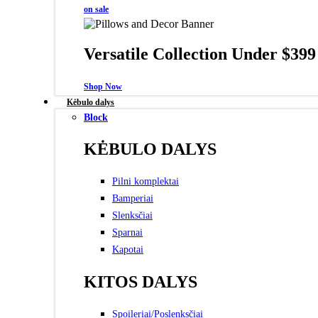
on sale
Versatile Collection Under $399
Shop Now
Kėbulo dalys
Block
KĖBULO DALYS
Pilni komplektai
Bamperiai
Slenksčiai
Sparnai
Kapotai
KITOS DALYS
Spoileriai/Poslenksčiai