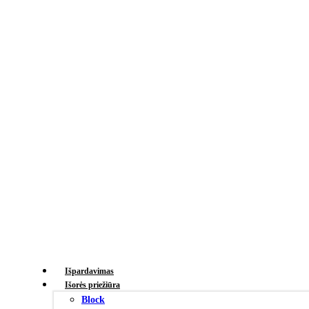
Išpardavimas
Išorės priežiūra
Block