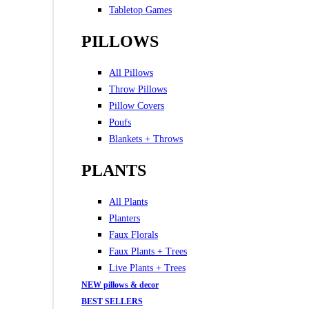
Tabletop Games
PILLOWS
All Pillows
Throw Pillows
Pillow Covers
Poufs
Blankets + Throws
PLANTS
All Plants
Planters
Faux Florals
Faux Plants + Trees
Live Plants + Trees
NEW pillows & decor
BEST SELLERS