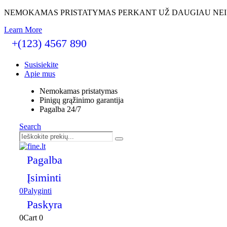
NEMOKAMAS PRISTATYMAS PERKANT UŽ DAUGIAU NE
Learn More
+(123) 4567 890
Susisiekite
Apie mus
Nemokamas pristatymas
Pinigų grąžinimo garantija
Pagalba 24/7
Search
Pagalba
Įsiminti
0
Palyginti
Paskyra
0
Cart
0