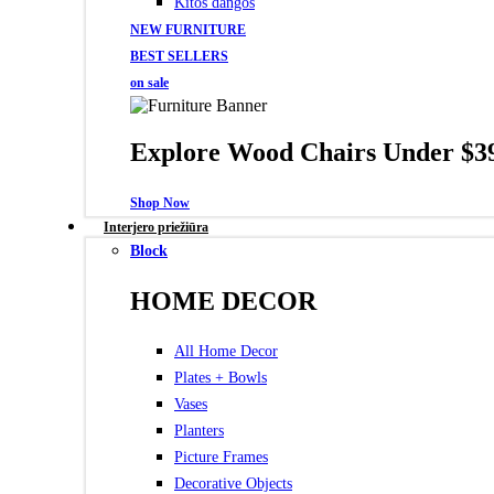
Kitos dangos
NEW FURNITURE
BEST SELLERS
on sale
Explore Wood Chairs Under $3
Shop Now
Interjero priežiūra
Block
HOME DECOR
All Home Decor
Plates + Bowls
Vases
Planters
Picture Frames
Decorative Objects