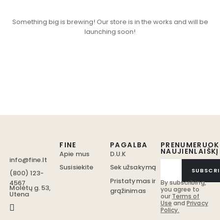
Something big is brewing! Our store is in the works and will be
launching soon!
FINE
PAGALBA
PRENUMERUOK
NAUJIENLAIŠKĮ
Apie mus
D.U.K
info@fine.lt
Susisiekite
Sek užsakymą
SUBSCRI
(800) 123-
Pristatymas ir
4567
By subscribing,
Molėtų g. 53,
you agree to
grąžinimas
Utena
our
Terms of
Use
and
Privacy
Policy.