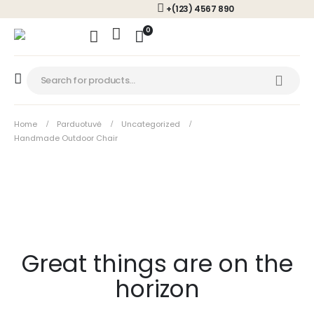
+(123) 4567 890
0
Home
Parduotuvė
Uncategorized
Handmade Outdoor Chair
Great things are on the
horizon