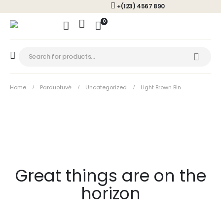
+(123) 4567 890
0
Home
Parduotuvė
Uncategorized
Light Brown Bin
Great things are on the
horizon