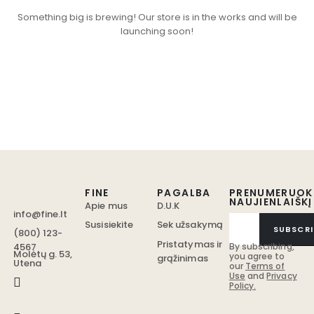
Something big is brewing! Our store is in the works and will be
launching soon!
FINE
PAGALBA
PRENUMERUOK
NAUJIENLAIŠKĮ
Apie mus
D.U.K
info@fine.lt
Susisiekite
Sek užsakymą
SUBSCRI
(800) 123-
Pristatymas ir
4567
By subscribing,
Molėtų g. 53,
you agree to
grąžinimas
Utena
our
Terms of
Use
and
Privacy
Policy.