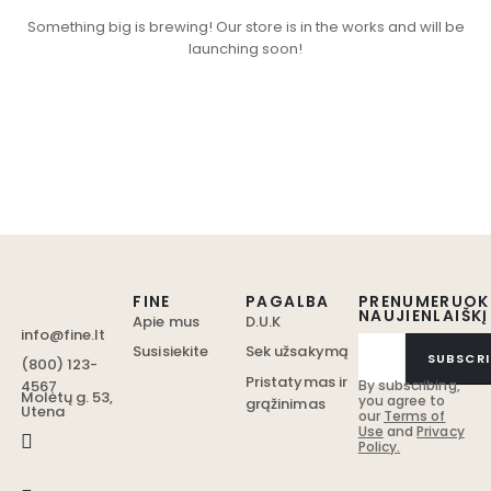
Something big is brewing! Our store is in the works and will be
launching soon!
FINE
PAGALBA
PRENUMERUOK
NAUJIENLAIŠKĮ
Apie mus
D.U.K
info@fine.lt
Susisiekite
Sek užsakymą
SUBSCRI
(800) 123-
Pristatymas ir
4567
By subscribing,
Molėtų g. 53,
you agree to
grąžinimas
Utena
our
Terms of
Use
and
Privacy
Policy.