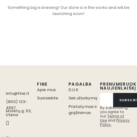
Something big is brewing! Our store is in the works and will be
launching soon!
FINE
PAGALBA
PRENUMERUOK
NAUJIENLAIŠKĮ
Apie mus
D.U.K
info@fine.lt
Susisiekite
Sek užsakymą
SUBSCRI
(800) 123-
Pristatymas ir
4567
By subscribing,
Molėtų g. 53,
you agree to
grąžinimas
Utena
our
Terms of
Use
and
Privacy
Policy.