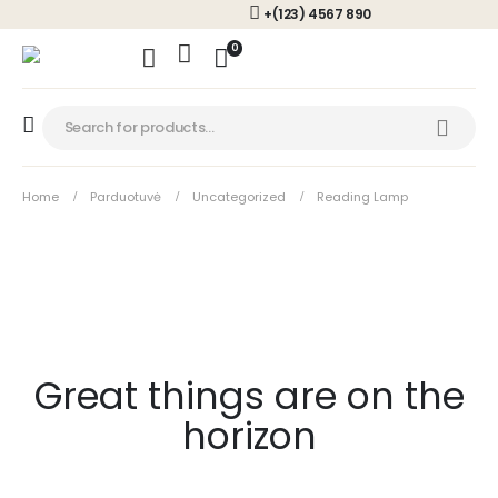
+(123) 4567 890
0
Home
Parduotuvė
Uncategorized
Reading Lamp
Great things are on the
horizon