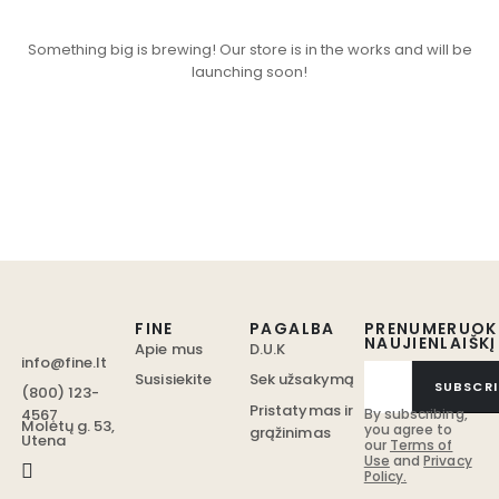
Something big is brewing! Our store is in the works and will be
launching soon!
FINE
PAGALBA
PRENUMERUOK
NAUJIENLAIŠKĮ
Apie mus
D.U.K
info@fine.lt
Susisiekite
Sek užsakymą
SUBSCRI
(800) 123-
Pristatymas ir
4567
By subscribing,
Molėtų g. 53,
you agree to
grąžinimas
Utena
our
Terms of
Use
and
Privacy
Policy.