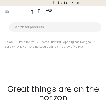
+(123) 4567 890
0
Home
Parduotuvė
Išorės Priežiūra
,
Apsauginės Dangos
Sonax PROFILINE Hibridinė Kėbulo Danga – CC ONE (40 Ml.)
Great things are on the
horizon