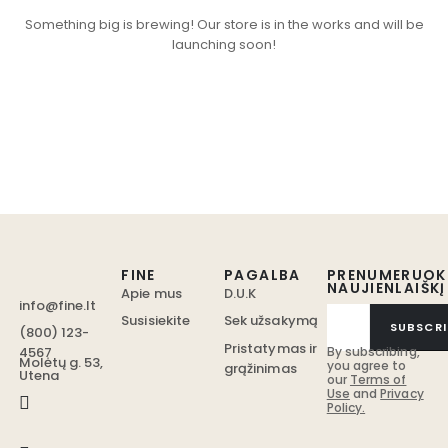
Something big is brewing! Our store is in the works and will be
launching soon!
FINE
PAGALBA
PRENUMERUOK
NAUJIENLAIŠKĮ
Apie mus
D.U.K
info@fine.lt
Susisiekite
Sek užsakymą
SUBSCRI
(800) 123-
Pristatymas ir
4567
By subscribing,
Molėtų g. 53,
you agree to
grąžinimas
Utena
our
Terms of
Use
and
Privacy
Policy.