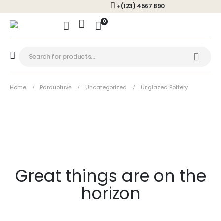
+(123) 4567 890
0
Home
Parduotuvė
Uncategorized
Unglazed Pottery
Great things are on the
horizon