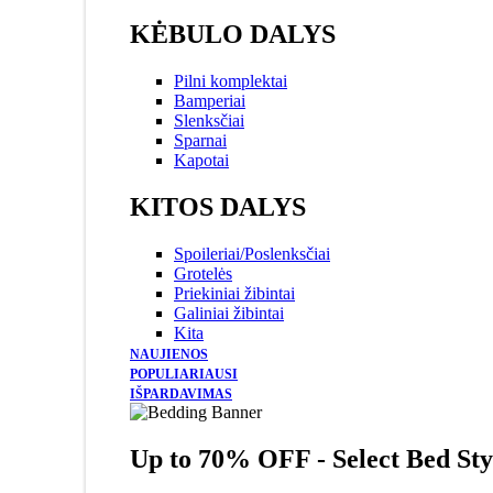
KĖBULO DALYS
Pilni komplektai
Bamperiai
Slenksčiai
Sparnai
Kapotai
KITOS DALYS
Spoileriai/Poslenksčiai
Grotelės
Priekiniai žibintai
Galiniai žibintai
Kita
NAUJIENOS
POPULIARIAUSI
IŠPARDAVIMAS
Up to 70% OFF - Select Bed Sty