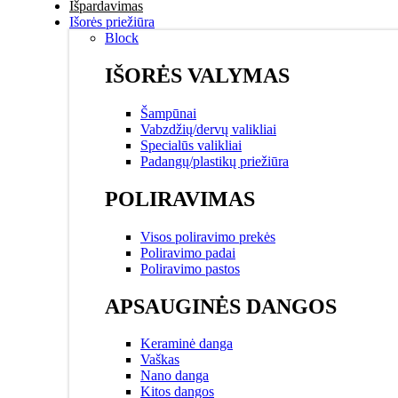
Išpardavimas
Išorės priežiūra
Block
IŠORĖS VALYMAS
Šampūnai
Vabzdžių/dervų valikliai
Specialūs valikliai
Padangų/plastikų priežiūra
POLIRAVIMAS
Visos poliravimo prekės
Poliravimo padai
Poliravimo pastos
APSAUGINĖS DANGOS
Keraminė danga
Vaškas
Nano danga
Kitos dangos