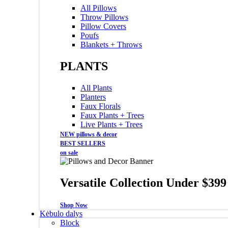
All Pillows
Throw Pillows
Pillow Covers
Poufs
Blankets + Throws
PLANTS
All Plants
Planters
Faux Florals
Faux Plants + Trees
Live Plants + Trees
NEW pillows & decor
BEST SELLERS
on sale
Versatile Collection Under $399
Shop Now
Kėbulo dalys
Block