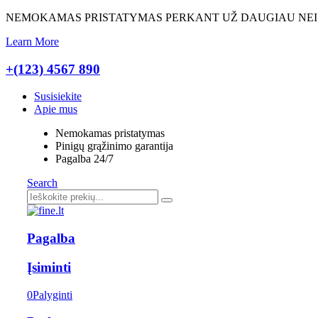
NEMOKAMAS PRISTATYMAS PERKANT UŽ DAUGIAU NE
Learn More
+(123) 4567 890
Susisiekite
Apie mus
Nemokamas pristatymas
Pinigų grąžinimo garantija
Pagalba 24/7
Search
Pagalba
Įsiminti
0
Palyginti