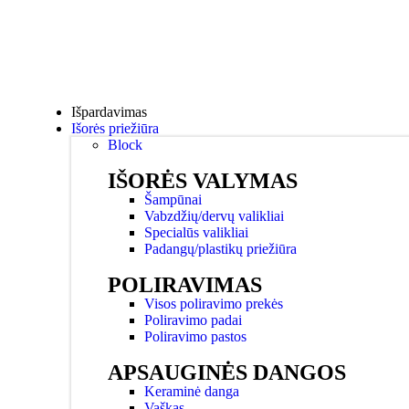
Išpardavimas
Išorės priežiūra
Block
IŠORĖS VALYMAS
Šampūnai
Vabzdžių/dervų valikliai
Specialūs valikliai
Padangų/plastikų priežiūra
POLIRAVIMAS
Visos poliravimo prekės
Poliravimo padai
Poliravimo pastos
APSAUGINĖS DANGOS
Keraminė danga
Vaškas