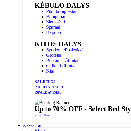
KĖBULO DALYS
Pilni komplektai
Bamperiai
Slenksčiai
Sparnai
Kapotai
KITOS DALYS
Spoileriai/Poslenksčiai
Grotelės
Priekiniai žibintai
Galiniai žibintai
Kita
NAUJIENOS
POPULIARIAUSI
IŠPARDAVIMAS
Up to 70% OFF - Select Bed Sty
Shop Now
Aksesurai
Block