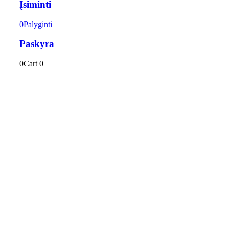
Įsiminti
0
Palyginti
Paskyra
0
Cart
0