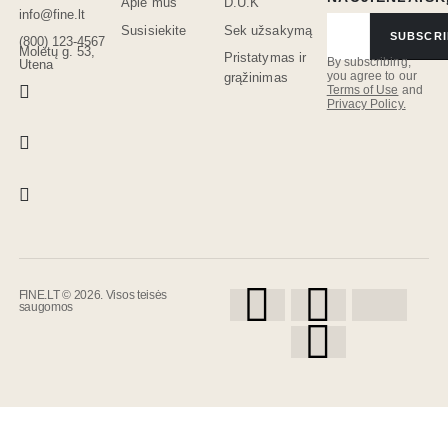
Apie mus
D.U.K
info@fine.lt
Susisiekite
Sek užsakymą
SUBSCRI
(800) 123-4567
Molėtų g. 53,
Pristatymas ir
By subscribing,
Utena
you agree to our
grąžinimas
Terms of Use
and
Privacy Policy.
FINE.LT © 2026. Visos teisės
saugomos