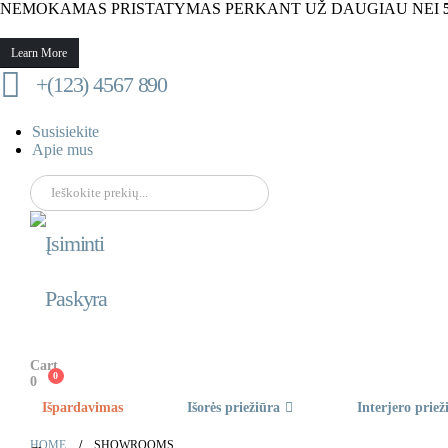
NEMOKAMAS PRISTATYMAS PERKANT UŽ DAUGIAU NEI
Learn More
+(123) 4567 890
Susisiekite
Apie mus
Įsiminti
Paskyra
Cart
0
0
Išpardavimas
Išorės priežiūra
Interjero priež
HOME
SHOWROOMS