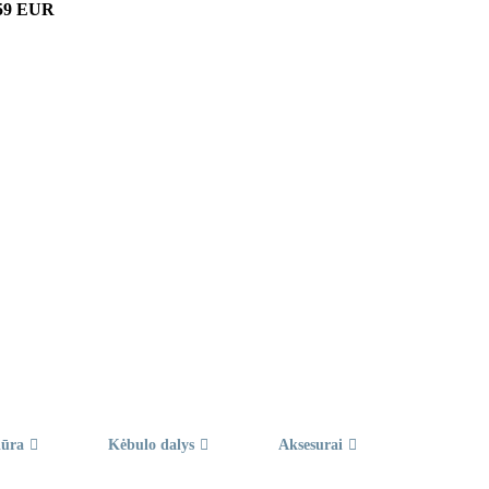
59 EUR
iūra
Kėbulo dalys
Aksesurai