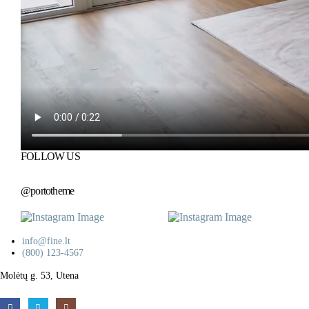
FOLLOW US
@portotheme
info@fine.lt
(800) 123-4567
Molėtų g. 53, Utena