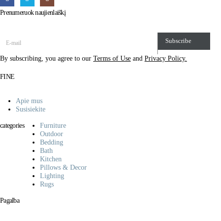
Prenumeruok naujienlaiškį
Subscribe
By subscribing, you agree to our
Terms of Use
and
Privacy Policy.
FINE
Apie mus
Susisiekite
categories
Furniture
Outdoor
Bedding
Bath
Kitchen
Pillows & Decor
Lighting
Rugs
Pagalba