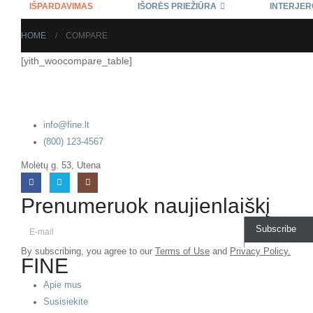
IŠPARDAVIMAS
IŠORĖS PRIEŽIŪRA
INTERJER
HOME
COMPARE
[yith_woocompare_table]
info@fine.lt
(800) 123-4567
Molėtų g. 53, Utena
Prenumeruok naujienlaiškį
Subscribe
By subscribing, you agree to our
Terms of Use
and
Privacy Policy.
FINE
Apie mus
Susisiekite