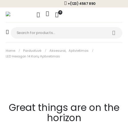
+(123) 4567 890
0
Home
Parduotuvė
Aksesurai
,
Apšvietimas
LED Hexagon 14 Korių Apšvietimas
Great things are on the
horizon