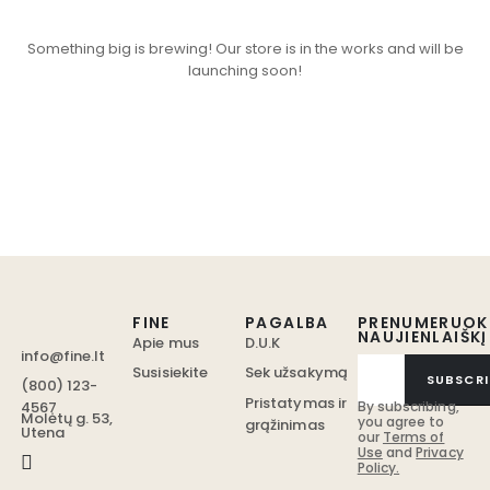
Something big is brewing! Our store is in the works and will be
launching soon!
FINE
PAGALBA
PRENUMERUOK
NAUJIENLAIŠKĮ
Apie mus
D.U.K
info@fine.lt
Susisiekite
Sek užsakymą
SUBSCRI
(800) 123-
Pristatymas ir
4567
By subscribing,
Molėtų g. 53,
you agree to
grąžinimas
Utena
our
Terms of
Use
and
Privacy
Policy.