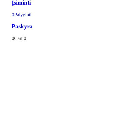
Įsiminti
0
Palyginti
Paskyra
0
Cart
0