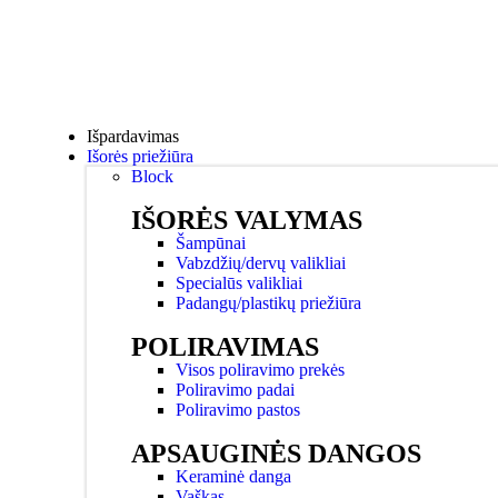
Išpardavimas
Išorės priežiūra
Block
IŠORĖS VALYMAS
Šampūnai
Vabzdžių/dervų valikliai
Specialūs valikliai
Padangų/plastikų priežiūra
POLIRAVIMAS
Visos poliravimo prekės
Poliravimo padai
Poliravimo pastos
APSAUGINĖS DANGOS
Keraminė danga
Vaškas