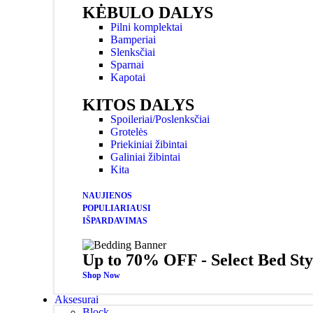
KĖBULO DALYS
Pilni komplektai
Bamperiai
Slenksčiai
Sparnai
Kapotai
KITOS DALYS
Spoileriai/Poslenksčiai
Grotelės
Priekiniai žibintai
Galiniai žibintai
Kita
NAUJIENOS
POPULIARIAUSI
IŠPARDAVIMAS
Up to 70% OFF - Select Bed Sty
Shop Now
Aksesurai
Block